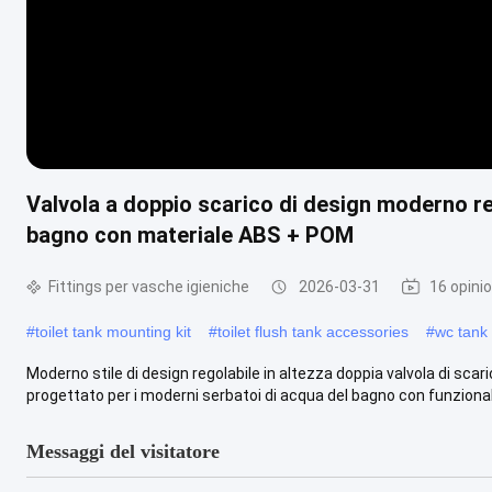
Valvola a doppio scarico di design moderno reg
bagno con materiale ABS + POM
Fittings per vasche igieniche
2026-03-31
16 opinio
#
toilet tank mounting kit
#
toilet flush tank accessories
#
wc tank 
Moderno stile di design regolabile in altezza doppia valvola di scar
progettato per i moderni serbatoi di acqua del bagno con funzionalit
Messaggi del visitatore