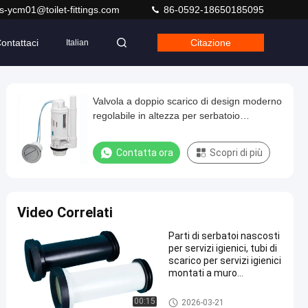
s-ycm01@toilet-fittings.com
86-0592-18650185095
ontattaci
Citazione
Italian
Valvola a doppio scarico di design moderno
regolabile in altezza per serbatoio
dell'acqua del bagno con materiale ABS +
POM
Contatta ora
Scopri di più
Video Correlati
Parti di serbatoi nascosti
per servizi igienici, tubi di
scarico per servizi igienici
montati a muro
posteriore, tubi di
approvvigionamento
Fittings per vasche igieniche
00:15
2026-03-21