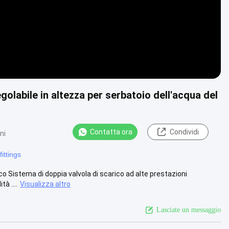
olabile in altezza per serbatoio dell'acqua del
Contatta ora
Condividi
ni
fittings
ico Sistema di doppia valvola di scarico ad alte prestazioni
à ....
Visualizza altro
Lasciate un messaggio