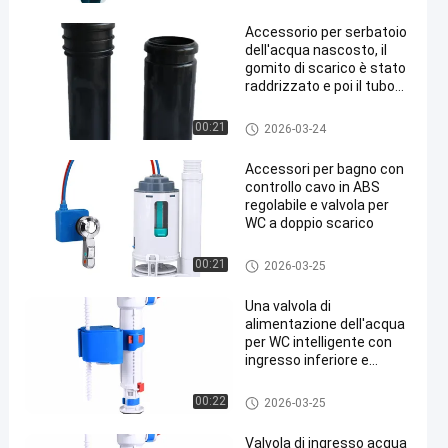
idrico, tubi di scarico
diretto, tubi di fognatura
Accessorio per serbatoio
dell'acqua nascosto, il
gomito di scarico è stato
raddrizzato e poi il tubo
D90 a 110 è stato
sostituito per lo scarico a
Fittings per vasche igieniche
00:21
2026-03-24
parete in PVC, e poi è
stato utilizzato un tubo in
Accessori per bagno con
HDPE da 90 a 90.
controllo cavo in ABS
regolabile e valvola per
WC a doppio scarico
Fittings per vasche igieniche
00:21
2026-03-25
Una valvola di
alimentazione dell'acqua
per WC intelligente con
ingresso inferiore e
laterale
Fittings per vasche igieniche
00:22
2026-03-25
Valvola di ingresso acqua