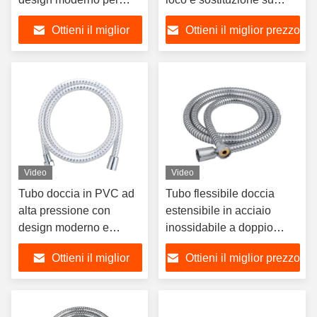
accessori da bagno per
misura della lunghezza
Ottieni il miglior
Ottieni il miglior prezzo
acqua calda e fredda
prezzo
Video
Video
Tubo doccia in PVC ad
Tubo flessibile doccia
alta pressione con
estensibile in acciaio
design moderno e
inossidabile a doppio
treccia in filo d'argento
blocco per sostituzione
Ottieni il miglior
Ottieni il miglior prezzo
per il bagno
bagno
prezzo