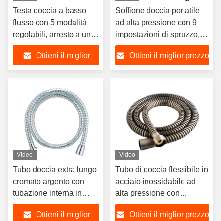
Testa doccia a basso
Soffione doccia portatile
flusso con 5 modalità
ad alta pressione con 9
regolabili, arresto a un
impostazioni di spruzzo,
pulsante per la doccia
tubo flessibile da 69 pollici
Ottieni il miglior
Ottieni il miglior prezzo
ad alta pressione,
con staffa regolabile,
funzione di massaggio
finitura in nichel
prezzo
con acqua, doccia
spazzolato
ecologica.
Video
Video
Tubo doccia extra lungo
Tubo di doccia flessibile in
cromato argento con
acciaio inossidabile ad
tubazione interna in
alta pressione con
EPDM/PVC per bagno
lunghezza di 1,5 m per
Ottieni il miglior
Ottieni il miglior prezzo
moderno
bagno e bidet