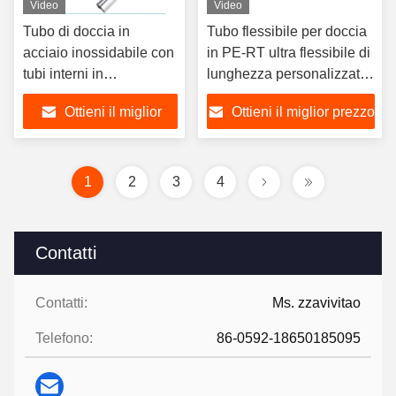
Video
Video
Tubo di doccia in
Tubo flessibile per doccia
acciaio inossidabile con
in PE-RT ultra flessibile di
tubi interni in
lunghezza personalizzata
EPDM/PVC - Tubo di
per accessori da bagno
Ottieni il miglior
Ottieni il miglior prezzo
doccia flessibile per
moderni
bagno da 1,5 metri
prezzo
1
2
3
4
Contatti
Contatti:
Ms. zzavivitao
Telefono:
86-0592-18650185095