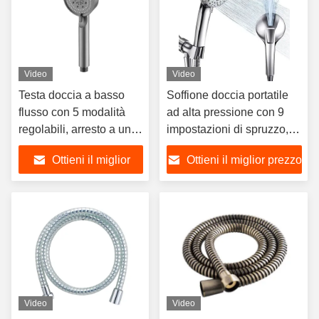
Video
Video
Testa doccia a basso
Soffione doccia portatile
flusso con 5 modalità
ad alta pressione con 9
regolabili, arresto a un
impostazioni di spruzzo,
pulsante per la doccia
tubo flessibile da 69 pollici
Ottieni il miglior
Ottieni il miglior prezzo
ad alta pressione,
con staffa regolabile,
funzione di massaggio
finitura in nichel
prezzo
con acqua, doccia
spazzolato
ecologica.
Video
Video