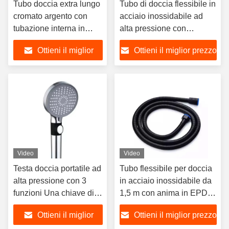
Tubo doccia extra lungo
Tubo di doccia flessibile in
cromato argento con
acciaio inossidabile ad
tubazione interna in
alta pressione con
EPDM/PVC per bagno
lunghezza di 1,5 m per
Ottieni il miglior
Ottieni il miglior prezzo
moderno
bagno e bidet
prezzo
Video
Video
Testa doccia portatile ad
Tubo flessibile per doccia
alta pressione con 3
in acciaio inossidabile da
funzioni Una chiave di
1,5 m con anima in EPDM
arresto dell'acqua e
per un design moderno del
Ottieni il miglior
Ottieni il miglior prezzo
pistola a spruzzo
bagno