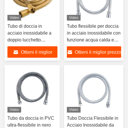
Video
Video
Tubo di doccia in
Tubo flessibile per doccia
acciaio inossidabile a
in acciaio inossidabile con
doppio lucchetto
funzione acqua calda e
spazzolato in oro per
fredda e design moderno
Ottieni il miglior
Ottieni il miglior prezzo
bagni moderni di lusso
per uso in bagno e bidet
prezzo
Video
Video
Tubo da doccia in PVC
Tubo Doccia Flessibile in
ultra-flessibile in nero
Acciaio Inossidabile da