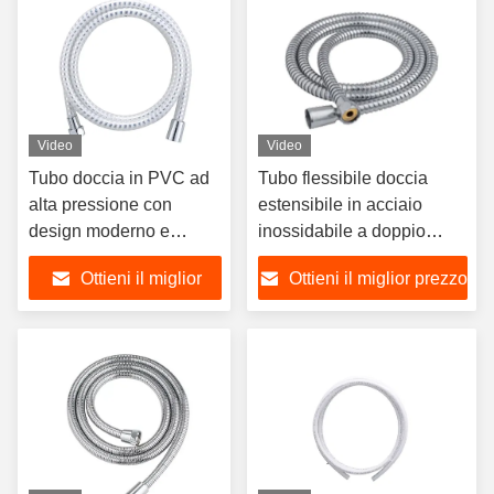
Video
Video
Tubo doccia in PVC ad
Tubo flessibile doccia
alta pressione con
estensibile in acciaio
design moderno e
inossidabile a doppio
treccia in filo d'argento
blocco per sostituzione
Ottieni il miglior
Ottieni il miglior prezzo
per il bagno
bagno
prezzo