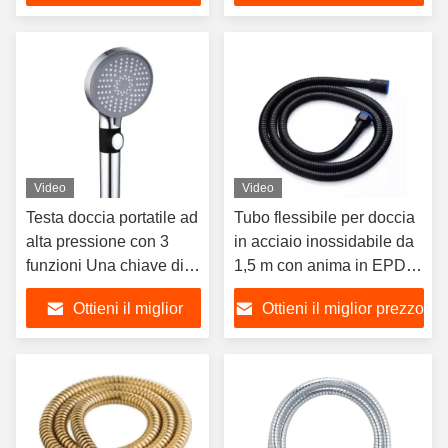
prezzo
Video
Video
Testa doccia portatile ad
Tubo flessibile per doccia
alta pressione con 3
in acciaio inossidabile da
funzioni Una chiave di
1,5 m con anima in EPDM
arresto dell'acqua e
per un design moderno del
Ottieni il miglior
Ottieni il miglior prezzo
pistola a spruzzo
bagno
staccabile
prezzo