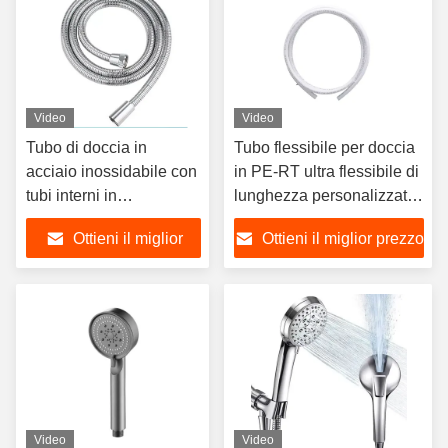
Video
Video
Tubo di doccia in
Tubo flessibile per doccia
acciaio inossidabile con
in PE-RT ultra flessibile di
tubi interni in
lunghezza personalizzata
EPDM/PVC - Tubo di
per accessori da bagno
Ottieni il miglior
Ottieni il miglior prezzo
doccia flessibile per
moderni
bagno da 1,5 metri
prezzo
Video
Video