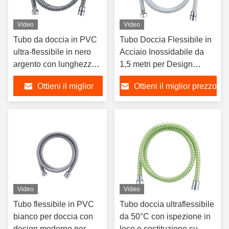
Video
Video
Tubo da doccia in PVC
Tubo Doccia Flessibile in
ultra-flessibile in nero
Acciaio Inossidabile da
argento con lunghezza
1,5 metri per Design
personalizzata e inserti
Moderno del Bagno
Ottieni il miglior
Ottieni il miglior prezzo
in ottone
prezzo
Video
Video
Tubo flessibile in PVC
Tubo doccia ultraflessibile
bianco per doccia con
da 50°C con ispezione in
design moderno per
loco e sostituzione su