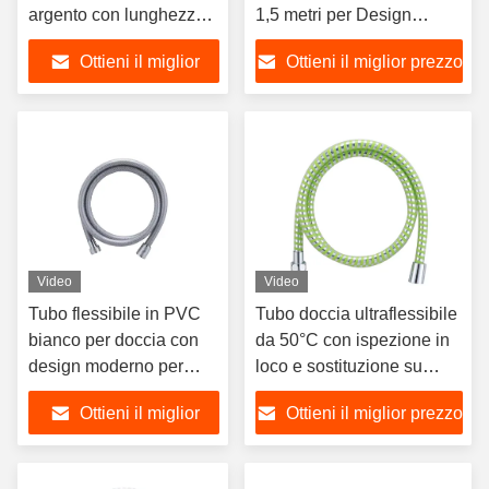
argento con lunghezza
1,5 metri per Design
personalizzata e inserti
Moderno del Bagno
Ottieni il miglior
Ottieni il miglior prezzo
in ottone
prezzo
Video
Video
Tubo flessibile in PVC
Tubo doccia ultraflessibile
bianco per doccia con
da 50°C con ispezione in
design moderno per
loco e sostituzione su
accessori da bagno per
misura della lunghezza
Ottieni il miglior
Ottieni il miglior prezzo
acqua calda e fredda
prezzo