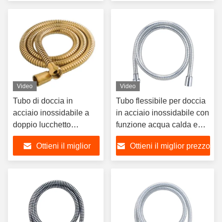
staccabile
prezzo
Video
Video
Tubo di doccia in
Tubo flessibile per doccia
acciaio inossidabile a
in acciaio inossidabile con
doppio lucchetto
funzione acqua calda e
spazzolato in oro per
fredda e design moderno
Ottieni il miglior
Ottieni il miglior prezzo
bagni moderni di lusso
per uso in bagno e bidet
prezzo