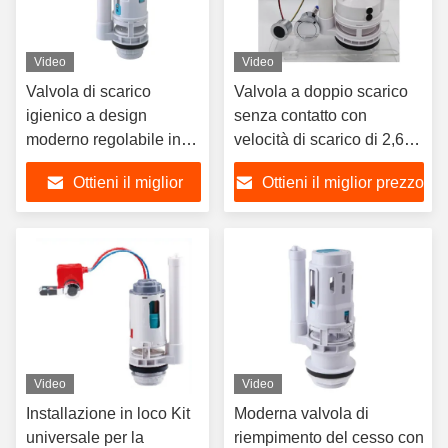
Video
Video
Valvola di scarico
Valvola a doppio scarico
igienico a design
senza contatto con
moderno regolabile in
velocità di scarico di 2,6
altezza con materiale
L/s, durata di vita di
Ottieni il miglior
Ottieni il miglior prezzo
ABS POM per cisterna a
200.000 cicli e scarico
doppio scarico
bidirezionale per il
prezzo
funzionamento a mani
libere
Video
Video
Installazione in loco Kit
Moderna valvola di
universale per la
riempimento del cesso con