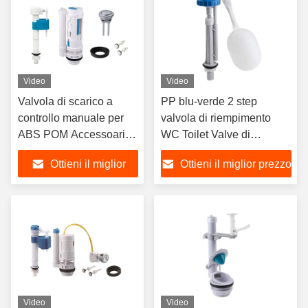
Video
Video
Valvola di scarico a
PP blu-verde 2 step
controllo manuale per
valvola di riempimento
ABS POM Accessoari di
WC Toilet Valve di
vasca igienica di
riempimento per istituti
Ottieni il miglior
Ottieni il miglior prezzo
plastica a risparmio
educativi
idrico
prezzo
Video
Video