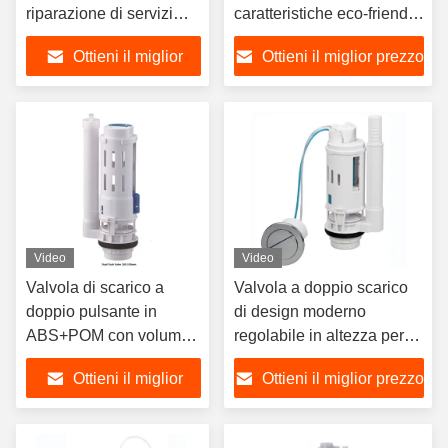
riparazione di servizi
caratteristiche eco-friendly
igienici con altezza
e anti-siphon
Ottieni il miglior
Ottieni il miglior prezzo
regolabile 210-280 mm
e doppia valvola di
prezzo
scarico ABS + POM
Video
Video
Valvola di scarico a
Valvola a doppio scarico
doppio pulsante in
di design moderno
ABS+POM con volume
regolabile in altezza per
di scarico regolabile e
serbatoio dell'acqua del
Ottieni il miglior
Ottieni il miglior prezzo
design integrato per
bagno con materiale ABS
bagni moderni
+ POM
prezzo