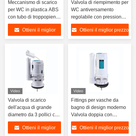
Meccanismo di scarico
Valvola di riempimento per
per WC in plastica ABS
WC antiversamento
con tubo di troppopieno
regolabile con pressione
regolabile e scarico
dell'acqua da 0,3 bar a 16
Ottieni il miglior
Ottieni il miglior prezzo
singolo
bar per WC in stile
americano
prezzo
Video
Video
Valvola di scarico
Fittings per vasche da
dell'acqua di grande
bagno di design moderno
diametro da 3 pollici con
Valvola doppia con
raccordi per serbatoi
capacità di scarico
Ottieni il miglior
Ottieni il miglior prezzo
igienici ABS + POM a
regolabile e materiali ABS