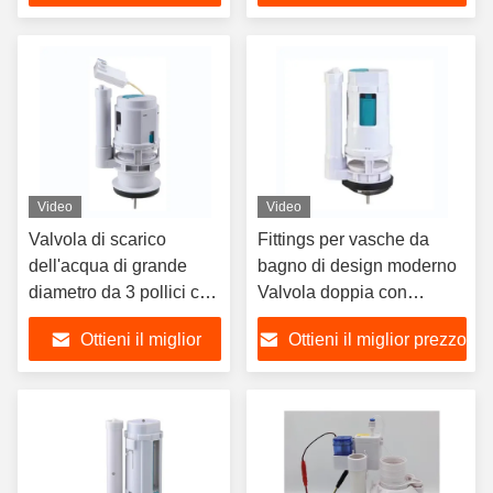
americano
prezzo
Video
Video
Valvola di scarico
Fittings per vasche da
dell'acqua di grande
bagno di design moderno
diametro da 3 pollici con
Valvola doppia con
raccordi per serbatoi
capacità di scarico
Ottieni il miglior
Ottieni il miglior prezzo
igienici ABS + POM a
regolabile e materiali ABS
controllo in linea
POM
prezzo