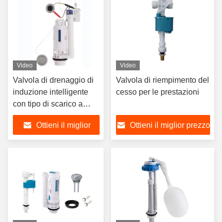
Video
Video
Valvola di drenaggio di
Valvola di riempimento del
induzione intelligente
cesso per le prestazioni
con tipo di scarico a
controllo manuale e
Ottieni il miglior
Ottieni il miglior prezzo
materiale ABS+POM per
le esigenze del bagno
prezzo