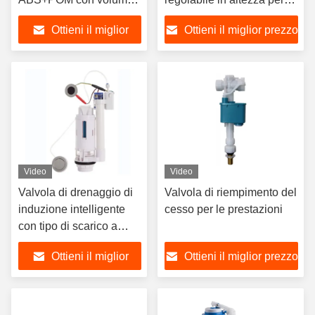
di scarico regolabile e
serbatoio dell'acqua del
Ottieni il miglior
Ottieni il miglior prezzo
design integrato per
bagno con materiale ABS
bagni moderni
+ POM
prezzo
Video
Video
Valvola di drenaggio di
Valvola di riempimento del
induzione intelligente
cesso per le prestazioni
con tipo di scarico a
controllo manuale e
Ottieni il miglior
Ottieni il miglior prezzo
materiale ABS+POM per
le esigenze del bagno
prezzo