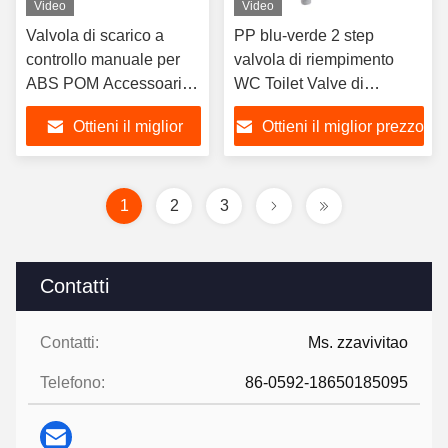
Video
Video
Valvola di scarico a
PP blu-verde 2 step
controllo manuale per
valvola di riempimento
ABS POM Accessoari di
WC Toilet Valve di
vasca igienica di
riempimento per istituti
Ottieni il miglior
Ottieni il miglior prezzo
plastica a risparmio
educativi
idrico
prezzo
1
2
3
Contatti
Contatti:
Ms. zzavivitao
Telefono:
86-0592-18650185095