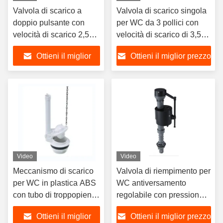
Valvola di scarico a
Valvola di scarico singola
doppio pulsante con
per WC da 3 pollici con
velocità di scarico 2,5
velocità di scarico di 3,5
L/s e altezza regolabile
L/s e capacità regolabile
Ottieni il miglior
Ottieni il miglior prezzo
per cassetta del WC
prezzo
Video
Video
Meccanismo di scarico
Valvola di riempimento per
per WC in plastica ABS
WC antiversamento
con tubo di troppopieno
regolabile con pressione
regolabile e scarico
dell'acqua da 0,3 bar a 16
Ottieni il miglior
Ottieni il miglior prezzo
singolo
bar per WC in stile