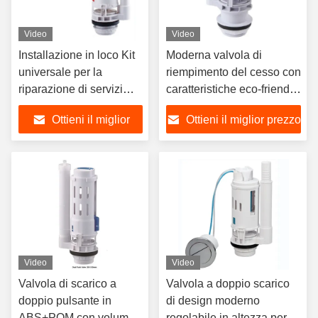
Video
Video
Installazione in loco Kit
Moderna valvola di
universale per la
riempimento del cesso con
riparazione di servizi
caratteristiche eco-friendly
igienici con altezza
e anti-siphon
Ottieni il miglior
Ottieni il miglior prezzo
regolabile 210-280 mm
e doppia valvola di
prezzo
scarico ABS + POM
Video
Video
Valvola di scarico a
Valvola a doppio scarico
doppio pulsante in
di design moderno
ABS+POM con volume
regolabile in altezza per