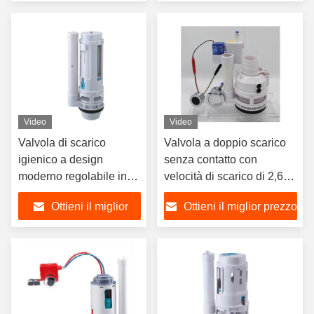
controllo in linea
POM
prezzo
Video
Video
Valvola di scarico
Valvola a doppio scarico
igienico a design
senza contatto con
moderno regolabile in
velocità di scarico di 2,6
altezza con materiale
L/s, durata di vita di
Ottieni il miglior
Ottieni il miglior prezzo
ABS POM per cisterna a
200.000 cicli e scarico
doppio scarico
bidirezionale per il
prezzo
funzionamento a mani
libere