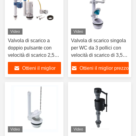
Video
Video
Valvola di scarico a
Valvola di scarico singola
doppio pulsante con
per WC da 3 pollici con
velocità di scarico 2,5
velocità di scarico di 3,5
L/s e altezza regolabile
L/s e capacità regolabile
Ottieni il miglior
Ottieni il miglior prezzo
per cassetta del WC
prezzo
Video
Video