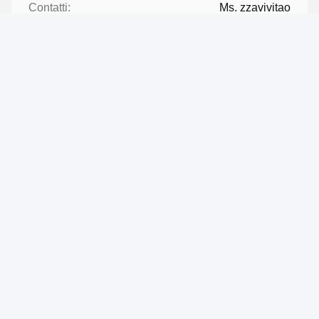
Contatti:
Ms. zzavivitao
Telefono:
86-0592-18650185095
Contatta ora
Spedicaci