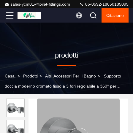
sales-ycm01@toilet-fittings.com
86-0592-18650185095
Citazione
prodotti
Casa.
>
Prodotti
>
Altri Accessori Per Il Bagno
>
Supporto
doccia moderno cromato fisso a 3 fori regolabile a 360° per
docce da bagno