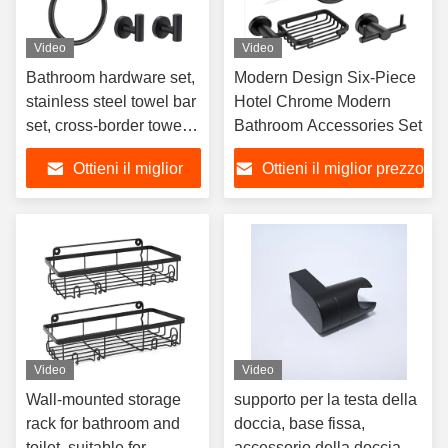
Video
Video
Bathroom hardware set,
Modern Design Six-Piece
stainless steel towel bar
Hotel Chrome Modern
set, cross-border towel
Bathroom Accessories Set
rack, toilet paper holder,
Ottieni il miglior
Ottieni il miglior prezzo
perforated hook,
bathroom hanging
prezzo
accessories
Video
Video
Wall-mounted storage
supporto per la testa della
rack for bathroom and
doccia, base fissa,
toilet, suitable for
accessorio della doccia,