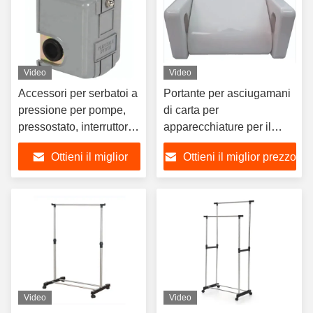
Video
Video
Accessori per serbatoi a
Portante per asciugamani
pressione per pompe,
di carta per
pressostato, interruttore
apparecchiature per il
meccanico a doppia
bagno, accessorio per
Ottieni il miglior
Ottieni il miglior prezzo
azione per uso
cucine, bagni e servizi
domestico, pressostato
igienici.
prezzo
PC-2
Video
Video