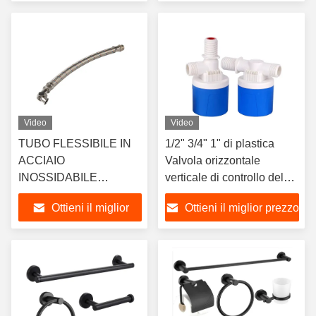
dell'acqua con sensore
prezzo
contattore.
Video
Video
TUBO FLESSIBILE IN
1/2" 3/4" 1" di plastica
ACCIAIO
Valvola orizzontale
INOSSIDABILE
verticale di controllo del
TRECCIATO
livello dell'acqua
Ottieni il miglior
Ottieni il miglior prezzo
CONNETTORE
Serbatoio Valvola a sfera
ESAGONALE AD ALTA
galleggiante Valvola
prezzo
PRESSIONE
automatica di arresto
completo Valvola acqua