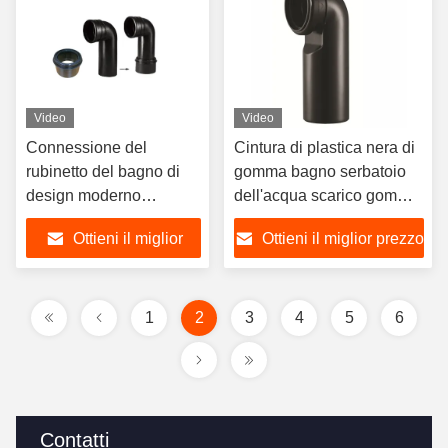
reflue
Video
Video
Connessione del
Cintura di plastica nera di
rubinetto del bagno di
gomma bagno serbatoio
design moderno
dell'acqua scarico gomma
serbatoio di acqua
tubo di sigillamento tubo di
Ottieni il miglior
Ottieni il miglior prezzo
nascosto tubo di gomito
drenaggio
di uscita HDPE
prezzo
1
2
3
4
5
6
Contatti