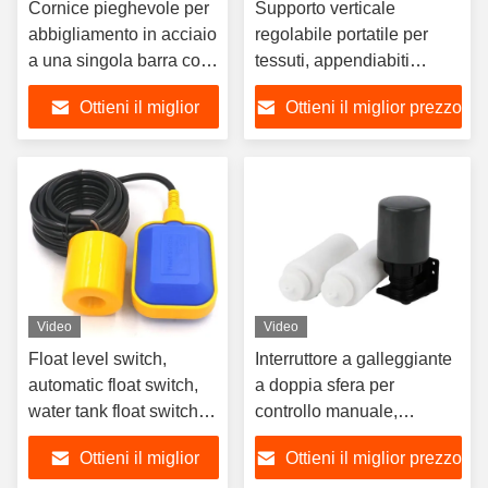
Cornice pieghevole per
Supporto verticale
abbigliamento in acciaio
regolabile portatile per
a una singola barra con
tessuti, appendiabiti
scaffale per
verticale con ruote,
Ottieni il miglior
Ottieni il miglior prezzo
l'essiccazione dei
appendiabiti in metallo a
tessuti
doppio strato
prezzo
Video
Video
Float level switch,
Interruttore a galleggiante
automatic float switch,
a doppia sfera per
water tank float switch,
controllo manuale,
water pump float switch
utilizzato per il
Ottieni il miglior
Ottieni il miglior prezzo
monitoraggio del livello