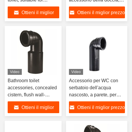
holding toiletries and
appendiabiti della testa
Ottieni il miglior
Ottieni il miglior prezzo
washroom supplies.
della doccia, regolabile
prezzo
Video
Video
Bathroom toilet
Accessorio per WC con
accessories, concealed
serbatoio dell'acqua
cistern, flush wall-
nascosto, a parete, per
mounted sewage pipe,
parete posteriore, tubo di
Ottieni il miglior
Ottieni il miglior prezzo
toilet bend pipe, inlet
scarico dell'acqua di
pipe
risciacquo, tubo di
prezzo
ingresso, tubo dritto di
scarico, tubo per acque