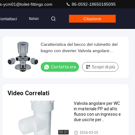
s-ycm01@toilet-fittings.com
86-0592-18650185095
ontattaci
Citazione
Italian
Caratteristica del becco del rubinetto del
bagno con diverter Valvola angolare
cromata per i raccordi del rubinetto
Contatta ora
Scopri di più
Video Correlati
Valvola angolare per WC
in materiale PP ad alto
flusso con un ingresso e
due uscite per
miscelatore caldo e
freddo
Valvole di angolo
00:21
2026-03-25