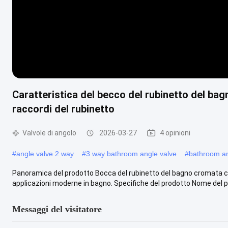
Caratteristica del becco del rubinetto del bag
raccordi del rubinetto
Valvole di angolo
2026-03-27
4 opinioni
#
angle valve 2 way
#
3 way bathroom angle valve
#
bathroom an
Panoramica del prodotto Bocca del rubinetto del bagno cromata con
applicazioni moderne in bagno. Specifiche del prodotto Nome del pr
Messaggi del visitatore