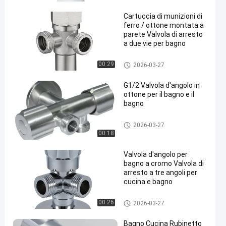
Cartuccia di munizioni di
ferro / ottone montata a
parete Valvola di arresto
a due vie per bagno
Valvole di angolo
00:29
2026-03-27
G1/2 Valvola d'angolo in
ottone per il bagno e il
bagno
Valvole di angolo
2026-03-27
00:18
Valvola d'angolo per
bagno a cromo Valvola di
arresto a tre angoli per
cucina e bagno
Valvole di angolo
00:26
2026-03-27
Bagno Cucina Rubinetto