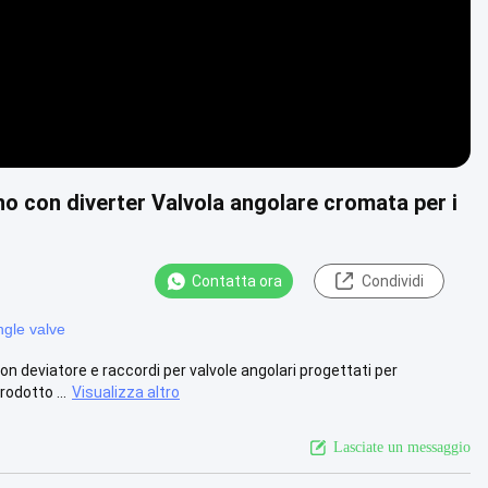
no con diverter Valvola angolare cromata per i
Contatta ora
Condividi
gle valve
 deviatore e raccordi per valvole angolari progettati per
odotto ...
Visualizza altro
Lasciate un messaggio